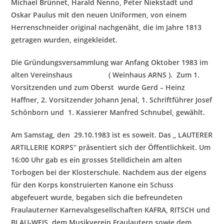
Michael Brünnet, Harald Nenno, Peter Niekstadt und
Oskar Paulus mit den neuen Uniformen, von einem
Herrenschneider original nachgenäht, die im Jahre 1813
getragen wurden, eingekleidet.
Die Gründungsversammlung
war Anfang Oktober 1983 im
alten Vereinshaus ( Weinhaus ARNS ). Zum 1.
Vorsitzenden und zum Oberst wurde Gerd – Heinz
Haffner, 2. Vorsitzender Johann Jenal, 1. Schriftführer Josef
Schönborn und 1. Kassierer Manfred Schnubel, gewählt.
Am Samstag, den 29.10.1983 ist es soweit. Das „ LAUTERER
ARTILLERIE KORPS“ präsentiert sich der Öffentlichkeit. Um
16:00 Uhr gab es ein grosses Stelldichein am alten
Torbogen bei der Klosterschule
. Nachdem aus der eigens
für den Korps konstruierten Kanone ein Schuss
abgefeuert wurde, begaben sich die befreundeten
Fraulauterner Karnevalsgesellschaften KAFRA, RITSCH und
BLAU-WEIS, dem Musikverein Fraulautern sowie dem